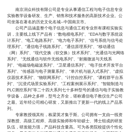
南京润众科技有限公司是专业从事通信工程与电子信息专业
实验教学设备研发、生产、销售和技术服务的高新技术企业。公
司坐落在著名的历史文化名城--中国南京市。
公司产品涵盖整个电子信息与通信工程专业所有课程实验实
训，主要线上线下产品有：“数电模电系列”、“EDA与数字系统设
计系列”、“电工电路系列”、“电力电子系列”、“信号系统与信号处
理系列”、“通信电子线路系列”、“通信原理系列”、“移动通信
（网）系列”、“现代交换（软交换）技术系列”、“光通信与光网络
系列”、“无线通信与软件无线电系列”、“射频微波与天线系
列”、“电磁场电磁波系列”、“卫星通信系列”、“电子技术开发平台
系列”、“传感器与电子测量系列”、“单片机与嵌入式系列”、“虚拟
仪器技术系列”、“物联网系列”、“计控自控系列”、“课程群平台系
列”、“沉浸式场景实验系列”、“工程案例展示系列”、“智能制造与
PLC测控系列”等二十四大系列七十多种型号的通信与电子实验教
学设备，品种之多样，型号之齐全，堪称通信电子教仪生产公司
之最。近年经公司精心研发，又新推出了更新一代的线上产品系
列。
专家教授领其衔，栋梁英才集于斯。公司拥有一支由一线资
深教授、高级工程师、高级实验师和年轻硕士、博士组成的研发
队伍，研发能力强，产品科技含量高。可为各类院校提供个性化